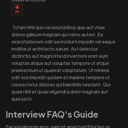
Totam nihil quo necessitatibus quis aut vitae
dolore galisum magnam qui nemo autem. Ea
exercitationem odit ea incidunt impedit vel eaque
mollitia ut architecto earum. Aut delectus
distinctio aut magni iste id inventore enim eum
voluptas atque aut voluptas tempore ut atque
praesentium ut quaerat voluptatum. Ut minima
odit eos impedit quidem et maxime tempore ut
consectetur dolores qui blanditiis nesciunt. Qui
quae nihil et quasi eligendi a dolor magnam aut
quia iusto.
Interview FAQ's Guide
Facere laborum eros, nam sit amet porttitor leo as