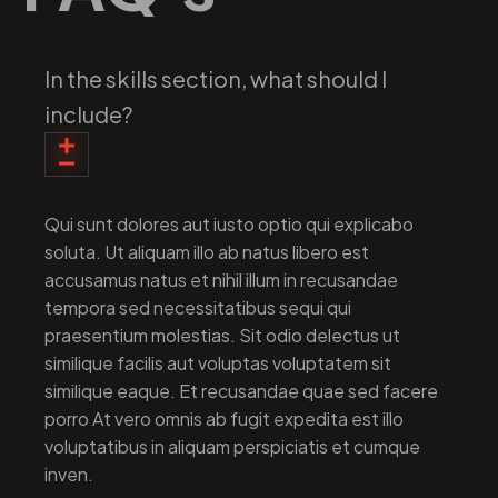
In the skills section, what should I
include?
Qui sunt dolores aut iusto optio qui explicabo
soluta. Ut aliquam illo ab natus libero est
accusamus natus et nihil illum in recusandae
tempora sed necessitatibus sequi qui
praesentium molestias. Sit odio delectus ut
similique facilis aut voluptas voluptatem sit
similique eaque. Et recusandae quae sed facere
porro At vero omnis ab fugit expedita est illo
voluptatibus in aliquam perspiciatis et cumque
inven.