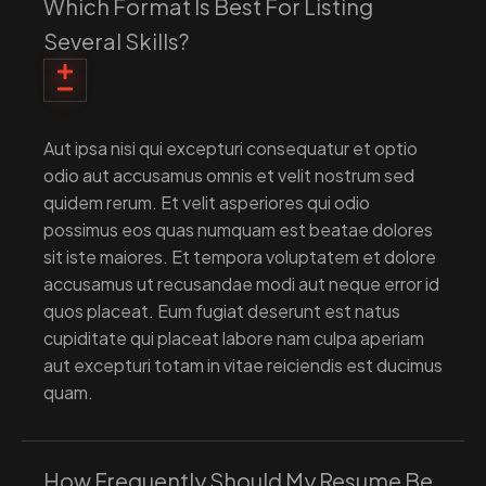
Which Format Is Best For Listing
Several Skills?
Aut ipsa nisi qui excepturi consequatur et optio
odio aut accusamus omnis et velit nostrum sed
quidem rerum. Et velit asperiores qui odio
possimus eos quas numquam est beatae dolores
sit iste maiores. Et tempora voluptatem et dolore
accusamus ut recusandae modi aut neque error id
quos placeat. Eum fugiat deserunt est natus
cupiditate qui placeat labore nam culpa aperiam
aut excepturi totam in vitae reiciendis est ducimus
quam.
How Frequently Should My Resume Be