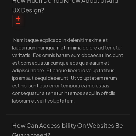
How Much Do You Know About UI And
UX Design?
Nam itaque explicabo in deleniti maxime et
laudantium numquam et minima dolore ad tenetur
veritatis. Eos omnis harum eum obcaecati incidunt
est consequatur cumque eos quia earum et
adipisci labore. Et eaque libero id voluptatibus
ipsam aut sequi deserunt. Ut voluptatem rerum
est nisi sunt quo error tempora ea molestias
consequatur a tenetur internos sequi in officiis
laborum et velit voluptatem.
How Can Accessibility On Websites Be
Guaranteed?